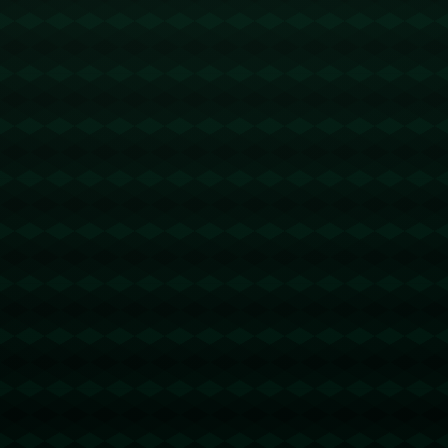
### **無私與進階數據的演繹**
以**進階數據**（如使用率和每回合效率）來看，許爾特的使用率穩
定在20%-22%之間，表明他是一名擁有穩定球權占比的球員，但卻
並不過分追求進攻主導。與此同時，他的「真實命中率」卻能保持
在聯盟平均水準之上，這恰恰顯示出了無私打法如何提高個人效
能。專注助攻、防守輪轉以及穿插跑動的球員，其場上價值常常能
超越數據表達出的表面價值。
### **許爾特成功的啟示：真正的無私不是放棄個人能力，而是尋找
角色平衡**
許爾特的成長並非孤例。在NBA歷史上，許多知名的球員都是通過
「無私」完美融入團隊、並解鎖潛能。舉一個典型的案例：2020年
的邁阿密熱火隊，由吉米·巴特勒領銜的團隊打法堪稱教科書。巴特