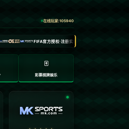
资讯
/
联系我们