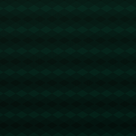
阿莫林有意加拉塔萨雷前锋阿克昆
发布时间：2026-08-07
林有意加拉塔萨雷前锋阿克昆，球探将考察：一场新的转会风暴即将来临？*
足球世界，每一次转会意向都会引发轩然大波。近期，葡超劲旅里斯本竞
雷锋线新星**阿克昆**，并已派遣球探对其进行深入考察。这则消息不仅
级联赛的天才球员。
**阿克昆：土耳其锋线新星的崛起**
拉塔萨雷近年来的一颗新星，阿克昆凭借其出色的速度和敏锐的嗅觉成为球