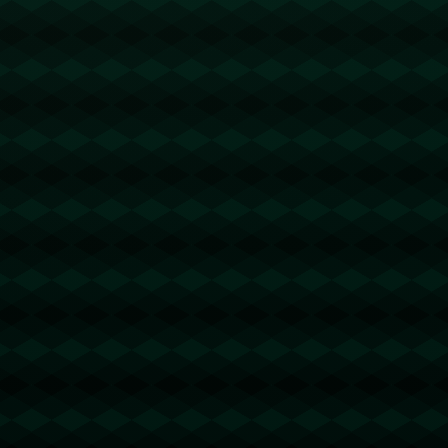
0个进球和7次助攻的亮眼成绩单**，成功吸引了欧洲多家俱乐部的关注。
最大的特点在于他的全面性：无论是跑位、盘带还是射门，他都表现得游刃
土耳其锋线的遗珠**”。在近几场关键比赛中，阿克昆多次扮演拯救球队
四座的劲射直接让加拉塔萨雷拿下了至关重要的三分。
**阿莫林：精准眼光背后的战略布局**
八岁的阿莫林，在执教里斯本竞技期间展现了他***敏锐的眼光***和***独到
的葡超冠军，这也让他在欧洲足坛声名鹊起。
方面，阿莫林一直强调引进“年轻、有潜力、适应现代战术的球员”，而阿
的战术执行能力——无论是快速反击还是压迫式抢断，他都能够无缝适应
。
根据葡萄牙媒体《记录报》的消息，**里斯本竞技与加拉塔萨雷目前正在进
如果双方最终达成一致，这笔交易或将再次证明阿莫林慧眼识珠的本领。
**球探考察：决定转会成败的关键一步**
说，针对一个目标球员的转会讨论，不仅仅局限于球队高层的兴趣，更需
就派遣了球探团队前往土耳其，以观察阿克昆近10场比赛中的表现，包括
表现。
的是，在今年1月的一场欧罗巴比赛中，正是这名球探首次向阿莫林推荐了
影响里斯本竞技是否会在未来继续为阿克昆开出具体报价。
**类似案例：年轻前锋欧洲成功的轨迹**
，土耳其联赛频频涌现欧洲级别的新星，而转会后大获成功的例子并不少
，仅在英超第一赛季就用12粒进球证明了自己的身价。如果阿克昆能在里
耳其青年才俊。