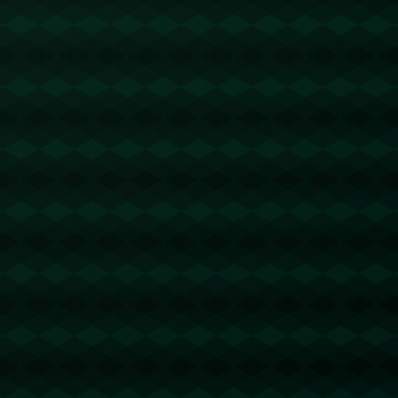
，球探将考察.
*
技的主帅阿莫林传出一则振奋人心的消息：他正在关注加
点燃了球迷们的兴奋，也让转会市场的关注点再次聚焦于土
队锋线不可或缺的一员。**仅本赛季，他在联赛中已经