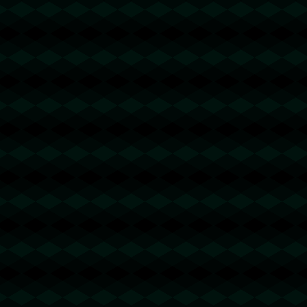
利物浦去年拒沙特1.5亿镑报价，今夏还想再留萨拉赫.