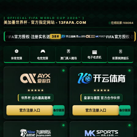
新闻中心
NEWS
杰伦-格林25分字母哥27+10 火箭主场险胜雄鹿.
发布时间：2026-08-07