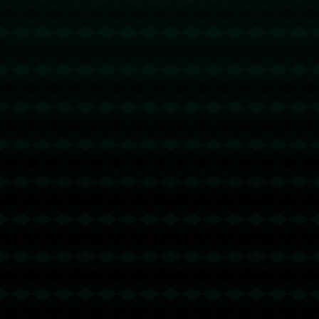
球迷常常会对个别数据变动敏感，但需注意的是——**篮球是一项团
队运动，不应将关注点仅限于某一项技术统计。** 詹姆斯依然是湖
人队的攻防核心，他在场上的隐形贡献不容忽视。至于“13中1”的现
象，不妨将其看作是球队体系的调整或者技术层面的短期波动。或
许在明天对阵灰熊的比赛中，这一数据会重新回归正常，又或者詹
姆斯会以其他方式证明他的统治力！