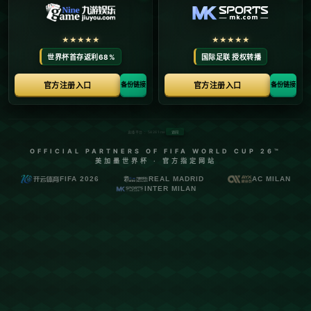
**前言：** 在NBA这个竞争激烈的舞台上，各支球队无不希望在赛季
结束时能捧起总冠军奖杯。因此，常规赛中的每一场胜利都不仅仅
是增加胜利数，更是为了锻炼球队的战术体系与球员之间的默契。
近来，湖人队在一场有内容的赢球中，不仅迎来了胜利，更通过这
场比赛达成了多个战略目的和收获，彰显了其正在形成的新阵容的
威力。
**主题：湖人的战略胜利及其深远影响**
首先，**这场比赛的胜利**对湖人来说意义非凡。除了为球队增加一
场胜绩，更重要的是，湖人借此机会**达成了三个重要的战略目的
**：
1. **提升球队士气**：在赛季中期的关键时期，赢下一场对手实力不
俗的比赛，无疑为球队提升了士气。这种胜利不仅仅是数据上的领
先，更是一种精神上的鼓舞，能够有效提升球员们在接下来的比赛
中的信心。
2. **检验战术体系**：湖人队利用这场比赛验证了新的战术组合的可
行性。在比赛中，通过不同的阵容搭配和战术执行，球队主教练成
功检验了不同球员在不同位置上的表现，从而为进一步优化战术提
供了宝贵数据。
3. **锻炼新人角色**：此次比赛湖人给予多名年轻球员充足的上场时
间，以考察他们在高压环境下的表现，这不仅帮助他们积累经验，
对未来球队主力阵容的构建也至关重要。
**此外，这场胜利还为湖人带来了丰厚的三个收获：**