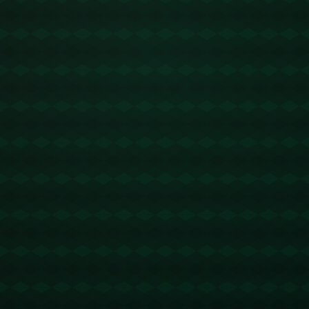
- **队员之间默契的提升**：频繁更换的阵容在此次比赛中展现出前
所未有的默契，无论是防守的协同配合，还是进攻中的快速传导
球，都显得更加流畅。