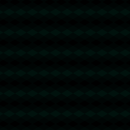
育和粉丝文化将共同创造出更多精彩的篇章。