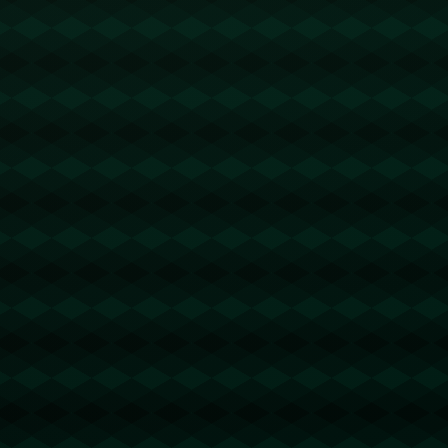
全红婵粉丝挑战跳水队新搭
发布时间：2026-08-07
婵粉丝挑战跳水队新搭档曝光：运动与粉丝文化的交融**
年轻的体育明星中，全红婵无疑是最为耀眼的一颗星。作为一位年少成名
“全红婵粉丝挑战跳水队新搭档曝光”的消息引发热议。这不仅仅是一次体
文化的崛起与体育的结合**
，体育与粉丝文化的结合愈发紧密。**全红婵的粉丝群体不仅数量庞大**