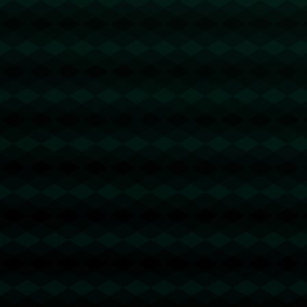
发组织
升了全
**全红
在粉丝
技术风格
回顾以
上屡屡
婵与其
**粉丝
值得注
的互动
运动的
拓宽了
**总结
全红婵
环的照