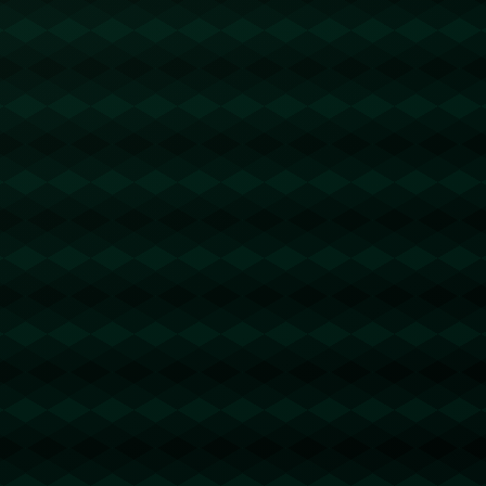
档曝光.
的跳水女神，她以完美的表现收获了无数粉丝。近日，一
育新闻事件，更是粉丝文化对体育界的深刻影响的生动反
，年轻活力更让他们深度参与偶像的职业发展。许多粉丝自