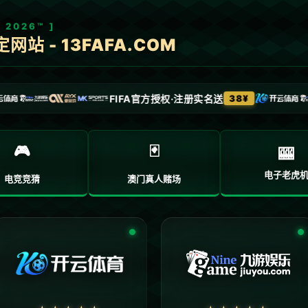
首页
/
关于我们
/
产品中心
/
新闻