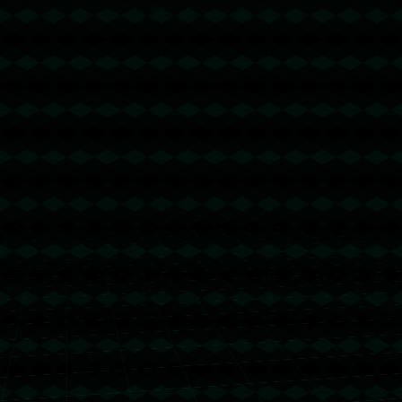
的冷静与智慧。
综上所述，雷霆以**27胜1负**的战绩在东部联盟中称霸，不仅是因
为他们天赋出众的球员和精妙的战术体系，更是因为他们无与伦比
的团队协作和心理素质。这支无可争议的劲旅，用实际行动诠释了
真正的篮球魅力。
上一篇：巴拿马拟终止中巴共建“一带一路”谅解备忘录 中方提出严
正交涉.