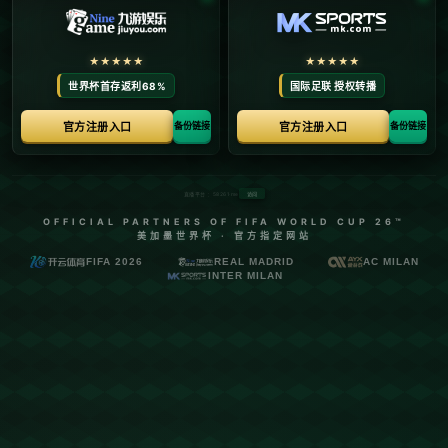
**雷霆取得9连胜，战绩27胜1负独霸东部联盟**的消息无疑让篮球迷
们为之振奋。这不仅是对球队实力的肯定，也是对球队管理和策略
的成功验证。在这个竞争激烈的联盟中，能够以如此惊人的成绩脱
颖而出，雷霆队的表现绝非偶然。本文将深入探讨雷霆为何能在东
部联盟中取得如此傲人的成绩。
**引领潮流的战术风格**