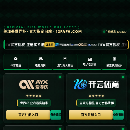
新闻中心
NEWS
雷霆取得9连胜，战绩27胜1负独霸东部联盟！.
发布时间：2026-08-06