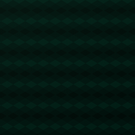
员，他们可能在未来几年成为中国国家队的中坚力量。其
在俱乐部和国家队的历练，正在快速成长。
速度与活力，团队常常采用**高压逼抢**和**快速反击