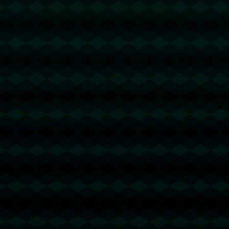
的发展路径**
22球员很多都有留洋的经验，如效力于欧洲次级联赛的球员，他们通过在
能力。这种经历对他们未来的职业生涯至关重要，不仅提升了个人技术水