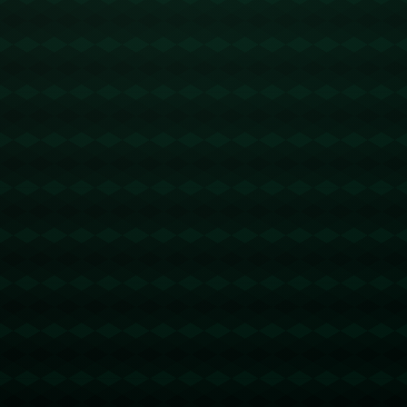
**科技助力，打造竞争优势**
除了运动员的辛勤付出与自身实力，中国速度滑冰的成功也得益于
高科技的助力。如今，**运动装备的创新**已成为一大关注点。中国
队在比赛中使用的高科技滑冰鞋和服装，不仅减少了阻力，更帮助
运动员以更佳姿势滑行。此外，中国滑冰首次应用数据分析技术，
通过对运动员的实时数据追踪和分析，找出问题并迅速调整战略，
大大提升了比赛的效果。
**国际视野：挑战与机遇并存**