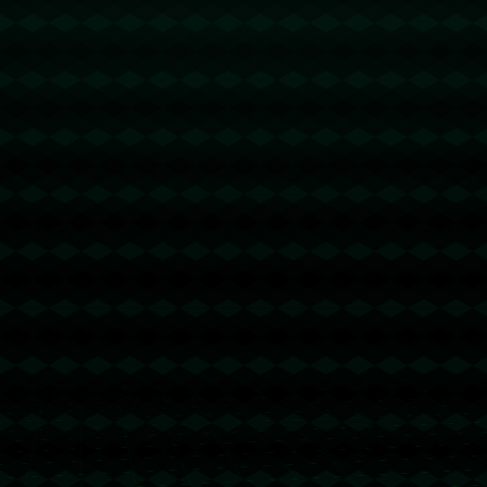
中国速度滑冰在亚冬会的成功只是一个开始。在国际赛场上，中国
队还面临许多强劲对手的挑战。然而，这也为中国运动员提供了更
多学习和成长的机会。一位业内人士指出，唯有始终保持谦逊与进
取的态度，才能够在变化莫测的国际冰雪体育舞台上不断破冰前
行。
综观整个亚冬会的表现，中国队正在速度滑冰领域崭露头角。*他们
的努力和成就不仅鼓舞了无数中国观众，也为亚洲速度滑冰的发展
注入了新的活力*。未来，中国速度滑冰将在更大的舞台上展现其实
力，与世界各国优秀选手一决高下。
上一篇：周琦缺席後首鋼內線實力明顯下降 範子銘和丘天的表現不